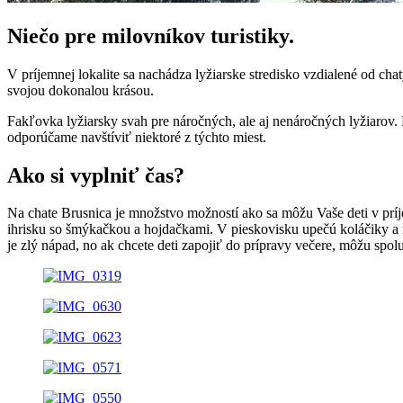
Niečo pre milovníkov turistiky.
V príjemnej lokalite sa nachádza lyžiarske stredisko vzdialené od 
svojou dokonalou krásou.
Fakľovka lyžiarsky svah pre náročných, ale aj nenáročných lyžiarov. N
odporúčame navštíviť niektoré z týchto miest.
Ako si vyplniť čas?
Na chate Brusnica je množstvo možností ako sa môžu Vaše deti v príj
ihrisku so šmýkačkou a hojdačkami. V pieskovisku upečú koláčiky a na
je zlý nápad, no ak chcete deti zapojiť do prípravy večere, môžu spo