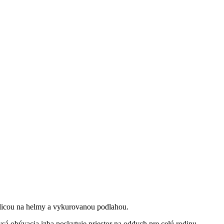
olicou na helmy a vykurovanou podlahou.
sá obývacia izba poskytuje priestor na oddych pre celú rodinu.