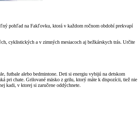
nuteľný pohľad na Fakľovku, ktorá v každom ročnom období prekvapí
kých, cyklistických a v zimných mesiacoch aj bežkárskych trás. Určite
e, futbale alebo bedmintone. Deti si energiu vybijú na detskom
pri chate. Grilované mäsko z grilu, ktorý máte k dispozícii, tiež nie
ej kadi, v ktorej si zaručene oddýchnete.