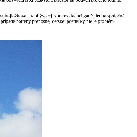
na trojlôžková a v obývacej izbe rozkladací gauč. Jedna spoločná
rípade potreby prenosnej detskej postieľky nie je problém