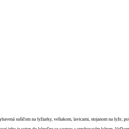
bavená sušičom na lyžiarky, vešiakom, lavicami, stojanom na lyže, p
vacej izby je vstup do kúpeľne so saunou a sprchovacím kútom. Veľkory