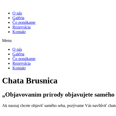
O nás
Galéria
Čo ponúkame
Rezervácia
Kontakt
Menu
O nás
Galéria
Čo ponúkame
Rezervácia
Kontakt
Chata Brusnica
„Objavovaním prírody objavujete samého
Ak naozaj chcete objaviť samého seba, pozývame Vás navštíviť chatu