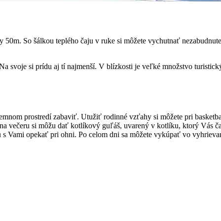
chaty 50m. So šálkou teplého čaju v ruke si môžete vychutnať nezabud
a svoje si prídu aj tí najmenší. V blízkosti je veľké množstvo turistic
emnom prostredí zabaviť. Utužiť rodinné vzťahy si môžete pri basketbal
 večeru si môžu dať kotlíkový guľáš, uvarený v kotlíku, ktorý Vás čaká 
lu s Vami opekať pri ohni. Po celom dni sa môžete vykúpať vo vyhrievan