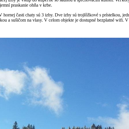
jemní praskanie ohňa v krbe.
rnej časti chaty sú 3 izby. Dve izby sú trojlôžkové s prístelkou, jed
u a sušičom na vlasy. V celom objekte je dostupné bezplatné wifi. V p