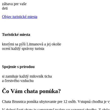
zábava pre vaše
deti
Objav turistické miesta
Turistické miesta
ktorými sa pýši Litmanová a jej okolie
ocení každý správny turista
Spojenie s prírodou
si zamiluje každý milovník ticha
a čerstvého vzduchu
Čo Vám chata ponúka?
Chata Brusnica ponúka ubytovanie pre 12 osôb. Vstupná chodba je vy
V dolnej časti chaty je samostatná toaleta vo vstupnej chodbe. Z obý